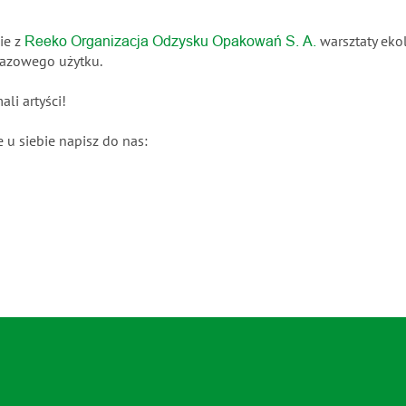
ie z
warsztaty ekol
Reeko Organizacja Odzysku Opakowań S. A.
razowego użytku.
li artyści!
 u siebie napisz do nas: